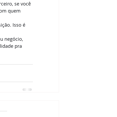
ceiro, se você 
 com quem 
ção. Isso é 
u negócio, 
idade pra 