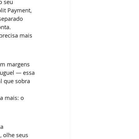
o seu 
lit Payment, 
separado 
onta.
precisa mais 
com margens 
luguel — essa 
l que sobra 
a mais: o 
a 
 olhe seus 