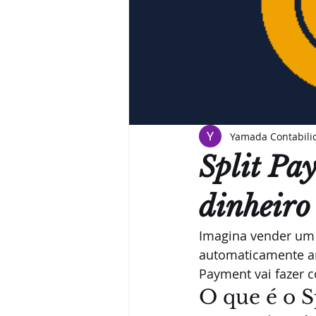
Yamada Contabilid
Split Pa
dinheiro
Imagina vender um p
automaticamente ant
Payment vai fazer c
O que é o 