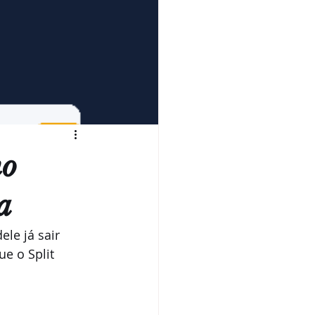
no
a
le já sair 
e o Split 