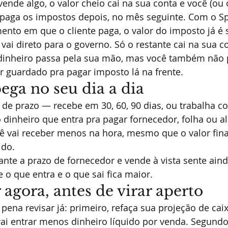
ende algo, o valor cheio cai na sua conta e você (ou 
 paga os impostos depois, no mês seguinte. Com o Sp
nto em que o cliente paga, o valor do imposto já é 
ai direto para o governo. Só o restante cai na sua c
dinheiro passa pela sua mão, mas você também não 
r guardado pra pagar imposto lá na frente.
ega no seu dia a dia
 de prazo — recebe em 30, 60, 90 dias, ou trabalha 
dinheiro que entra pra pagar fornecedor, folha ou a
 vai receber menos na hora, mesmo que o valor fina
ido.
te a prazo de fornecedor e vende à vista sente aind
o que entra e o que sai fica maior.
 agora, antes de virar aperto
pena revisar já: primeiro, refaça sua projeção de caix
ai entrar menos dinheiro líquido por venda. Segundo,